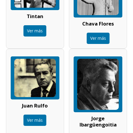
Tintan
Chava Flores
Ver más
Ver más
Juan Rulfo
Jorge
Ver más
Ibargüengoitia