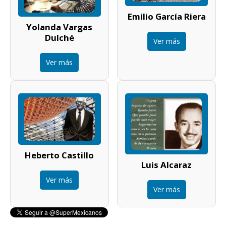
Emilio García Riera
Yolanda Vargas
Dulché
Ver más
Ver más
Heberto Castillo
Luis Alcaraz
Ver más
Ver más