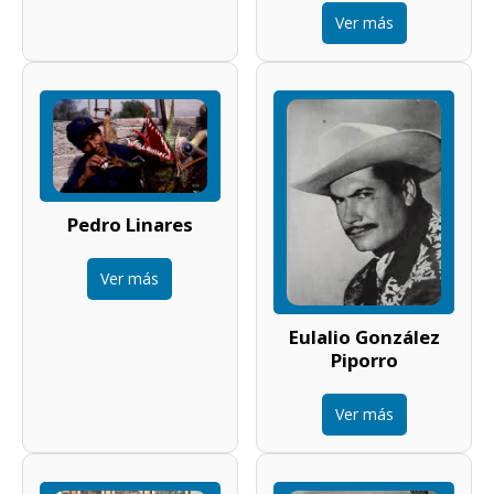
Ver más
Pedro Linares
Ver más
Eulalio González
Piporro
Ver más