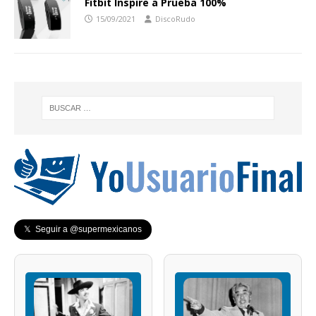
Fitbit Inspire a Prueba 100%
15/09/2021
DiscoRudo
𝕏 Seguir a @supermexicanos