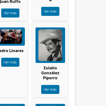
Juan Rulfo
Ver más
Ver más
edro Linares
Ver más
Eulalio
González
Piporro
Ver más