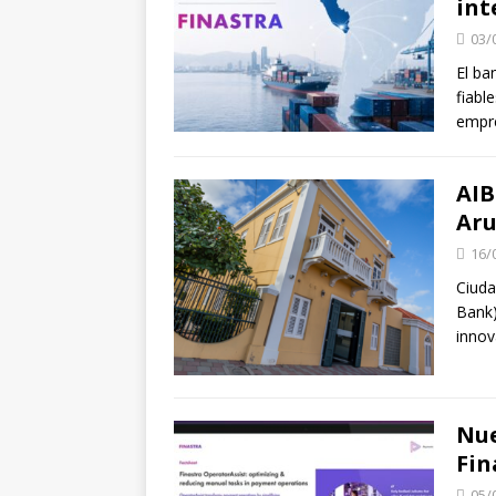
int
03/
El ba
fiabl
empre
AIB
Ar
16/
Ciuda
Bank)
innov
Nue
Fin
05/