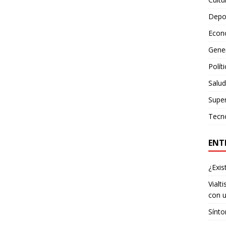
Depo
Econ
Gene
Polít
Salud
Supe
Tecn
ENT
¿Exis
Vialt
con u
Sínto