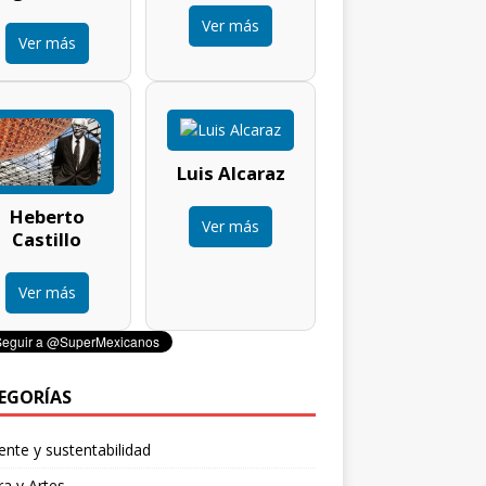
Ver más
Ver más
Luis Alcaraz
Heberto
Ver más
Castillo
Ver más
EGORÍAS
nte y sustentabilidad
ra y Artes