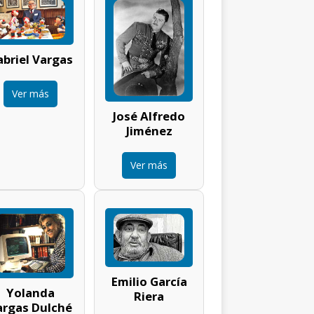
briel Vargas
Ver más
José Alfredo
Jiménez
Ver más
Emilio García
Yolanda
Riera
argas Dulché