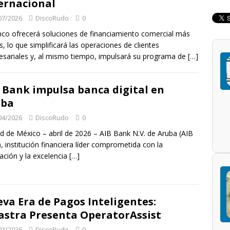
ernacional
07/2026
DiscoRudo
0
nco ofrecerá soluciones de financiamiento comercial más
es, lo que simplificará las operaciones de clientes
sariales y, al mismo tiempo, impulsará su programa de
[…]
 Bank impulsa banca digital en
uba
04/2026
DiscoRudo
0
d de México – abril de 2026 – AIB Bank N.V. de Aruba (AIB
, institución financiera líder comprometida con la
ación y la excelencia
[…]
va Era de Pagos Inteligentes:
astra Presenta OperatorAssist
03/2026
DiscoRudo
0