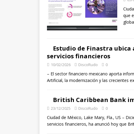
Ciuda
que e
globa
Estudio de Finastra ubica 
servicios financieros
10/02/2026
DiscoRudo
0
– El sector financiero mexicano aporta inform
Artificial, la modernización y las crecientes e
British Caribbean Bank i
23/12/2025
DiscoRudo
0
Ciudad de México, Lake Mary, Fla., US – Dici
servicios financieros, ha anunció hoy que Bri