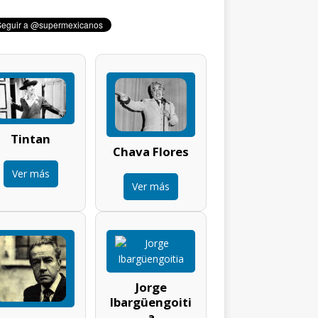
Tintan
Chava Flores
Ver más
Ver más
Jorge
Ibargüengoiti
a