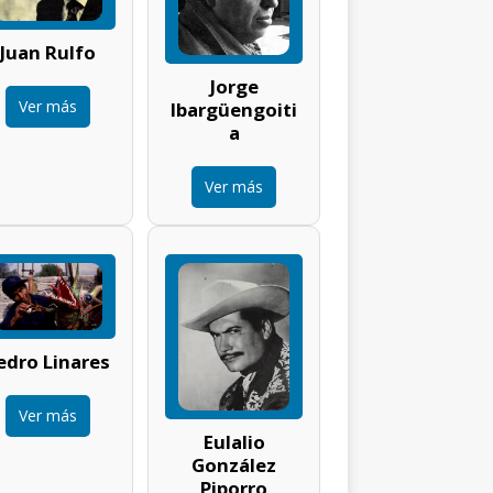
Juan Rulfo
Jorge
Ver más
Ibargüengoiti
a
Ver más
edro Linares
Ver más
Eulalio
González
Piporro