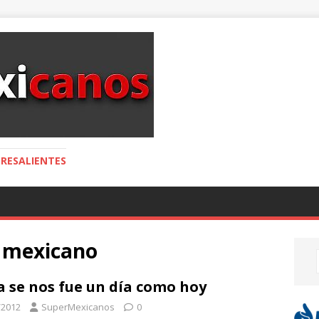
RESALIENTES
e mexicano
a se nos fue un día como hoy
/2012
SuperMexicanos
0