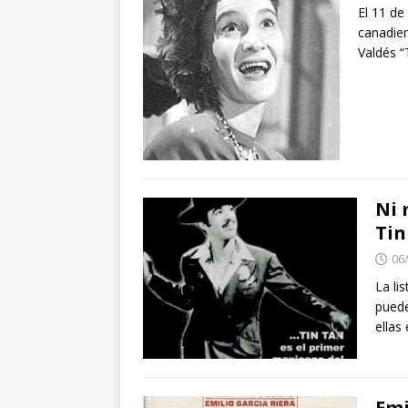
El 11 de
canadien
Valdés “
Ni 
Tin
06
La li
puede
ellas
Emi