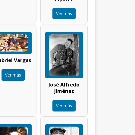
Ver más
briel Vargas
Ver más
José Alfredo
Jiménez
Ver más