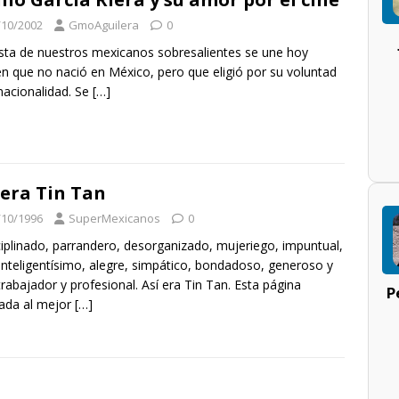
/10/2002
GmoAguilera
0
lista de nuestros mexicanos sobresalientes se une hoy
en que no nació en México, pero que eligió por su voluntad
nacionalidad. Se
[…]
 era Tin Tan
/10/1996
SuperMexicanos
0
ciplinado, parrandero, desorganizado, mujeriego, impuntual,
inteligentísimo, alegre, simpático, bondadoso, generoso y
rabajador y profesional. Así era Tin Tan. Esta página
P
ada al mejor
[…]