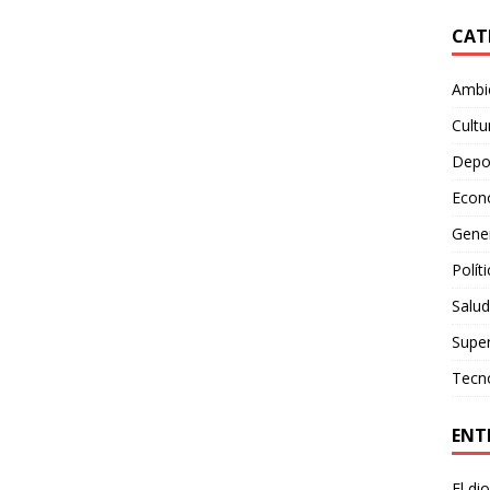
CAT
Ambie
Cultu
Depo
Econ
Gene
Polít
Salud
Supe
Tecn
ENT
El di