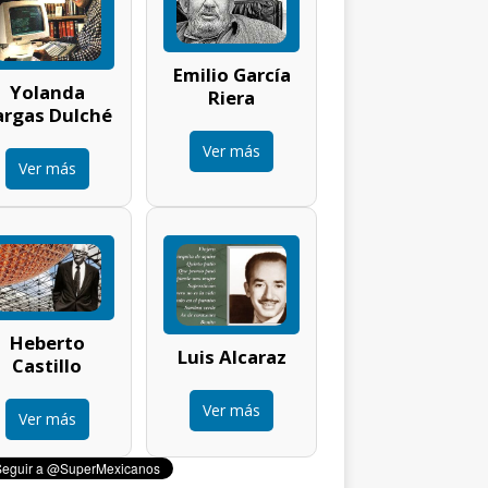
Emilio García
Yolanda
Riera
argas Dulché
Ver más
Ver más
Heberto
Luis Alcaraz
Castillo
Ver más
Ver más