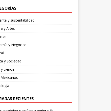
EGORÍAS
nte y sustentabilidad
ra y Artes
rtes
omía y Negocios
ral
ica y Sociedad
 y ciencia
rMexicanos
ología
RADAS RECIENTES
os hambriento enfrenta poder y fe