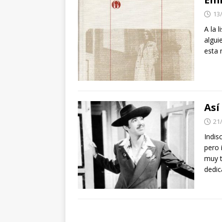
13
A la 
algui
esta 
Así
21
Indis
pero 
muy t
dedic