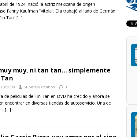
 abril de 1924, nació la actriz mexicana de origen
se Fanny Kaufman “Vitola”. Ella trabajó al lado de Germán
Tin Tan”
[…]
muy muy, ni tan tan… simplemente
 Tan
/10/2009
SuperMexicanos
0
sta de películas de Tin Tan en DVD ha crecido y ahora se
n encontrar en diversas tiendas de autoservicio. Una de
 es
[…]
lio García Riera y su amor por el cine