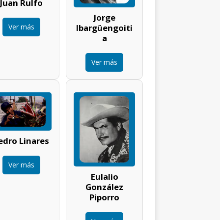
Juan Rulfo
Jorge
Ver más
Ibargüengoiti
a
Ver más
edro Linares
Ver más
Eulalio
González
Piporro