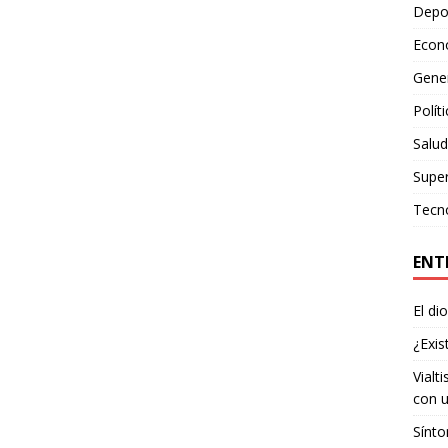
Depo
Econ
Gene
Polít
Salud
Supe
Tecn
ENT
El di
¿Exis
Vialt
con u
Sínto