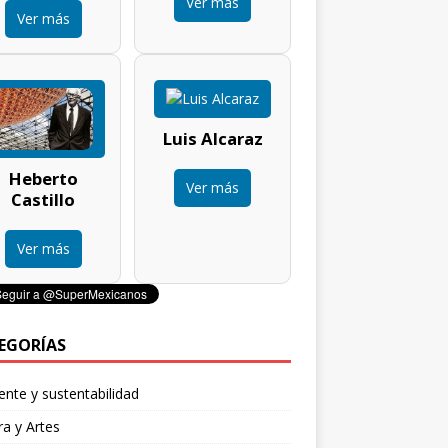
Ver más
Ver más
Luis Alcaraz
Heberto
Ver más
Castillo
Ver más
EGORÍAS
nte y sustentabilidad
ra y Artes