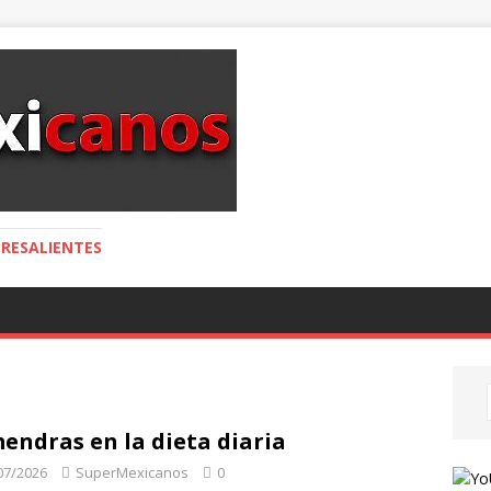
RESALIENTES
endras en la dieta diaria
07/2026
SuperMexicanos
0