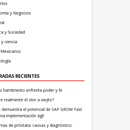
rtes
omía y Negocios
ral
ica y Sociedad
 y ciencia
rMexicanos
ología
RADAS RECIENTES
os hambriento enfrenta poder y fe
te realmente el olor a viejito?
is demuestra el potencial de SAP GROW Fast
na implementación ágil
mas de próstata: causas y diagnóstico