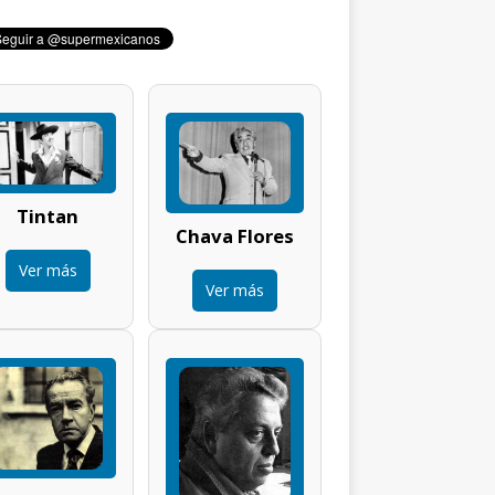
Tintan
Chava Flores
Ver más
Ver más