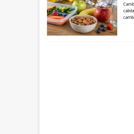
Cambi
calid
cambi