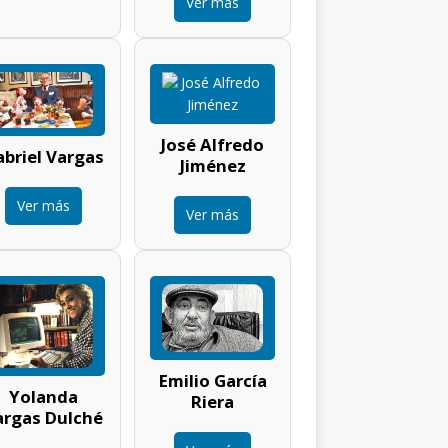
Ver más
José Alfredo
briel Vargas
Jiménez
Ver más
Ver más
Emilio García
Yolanda
Riera
argas Dulché