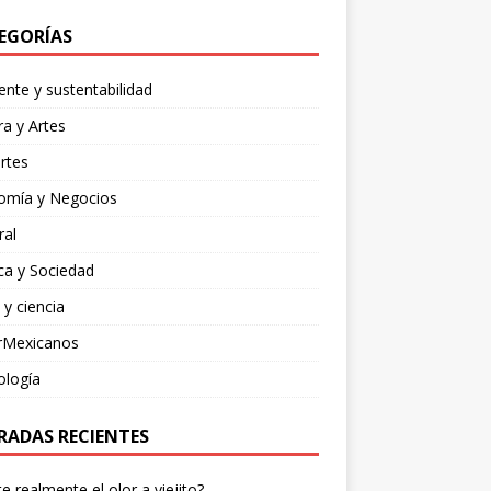
EGORÍAS
nte y sustentabilidad
ra y Artes
rtes
omía y Negocios
ral
ica y Sociedad
 y ciencia
rMexicanos
ología
RADAS RECIENTES
te realmente el olor a viejito?