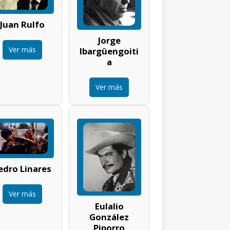
Juan Rulfo
Jorge
Ver más
Ibargüengoiti
a
Ver más
edro Linares
Ver más
Eulalio
González
Piporro