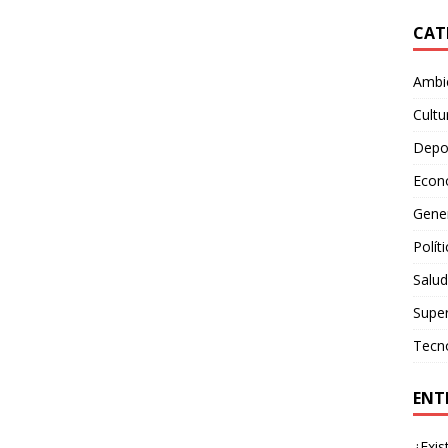
CAT
Ambie
Cultu
Depo
Econ
Gene
Polít
Salud
Supe
Tecn
ENT
¿Exis