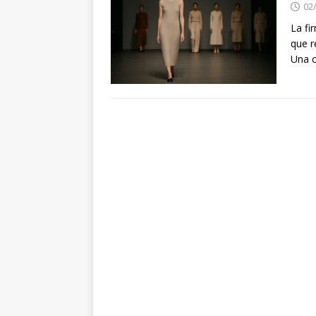
02
La fi
que r
Una 