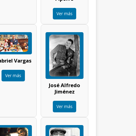
Ver más
briel Vargas
Ver más
José Alfredo
Jiménez
Ver más