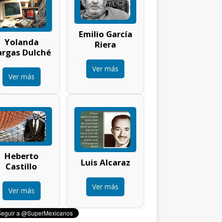
Emilio García
Yolanda
Riera
argas Dulché
Ver más
Ver más
Heberto
Luis Alcaraz
Castillo
Ver más
Ver más