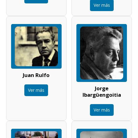
Ver más
Juan Rulfo
Jorge
Ver más
Ibargüengoitia
Ver más