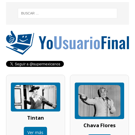
Tintan
Chava Flores
Ver más