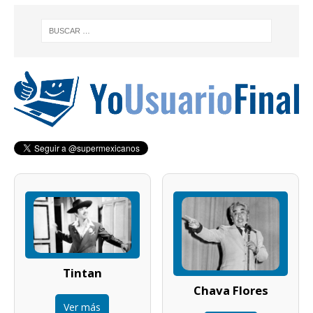
Tintan
Chava Flores
Ver más