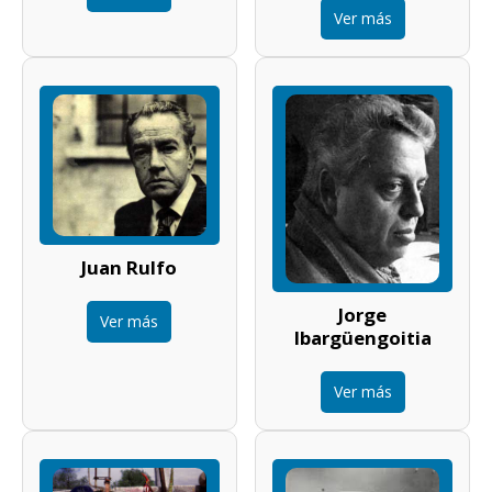
Ver más
Juan Rulfo
Jorge
Ver más
Ibargüengoitia
Ver más