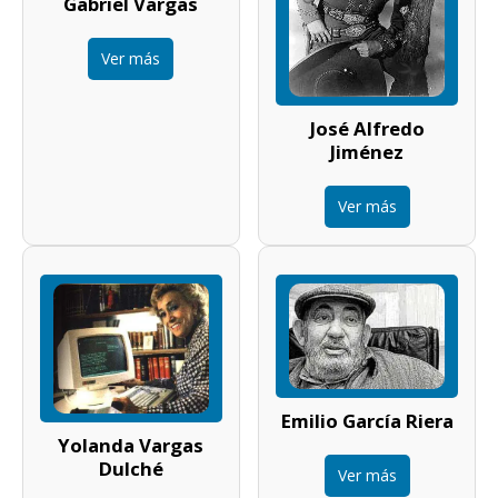
Gabriel Vargas
Ver más
José Alfredo
Jiménez
Ver más
Emilio García Riera
Yolanda Vargas
Dulché
Ver más