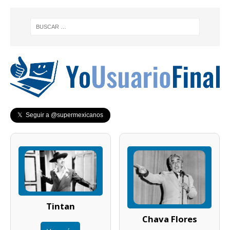
𝕏 Seguir a @supermexicanos
Tintan
Chava Flores