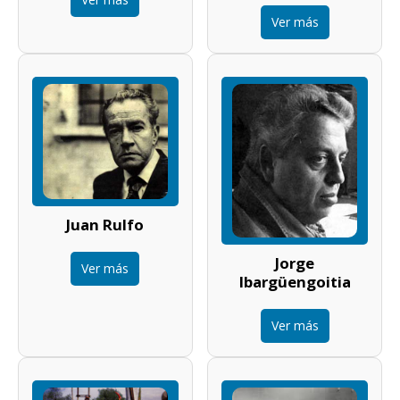
Ver más
Juan Rulfo
Jorge
Ver más
Ibargüengoitia
Ver más