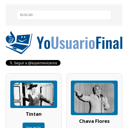
Tintan
Chava Flores
Ver más