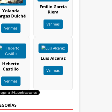
Emilio García
Yolanda
Riera
argas Dulché
Ver más
Ver más
Luis Alcaraz
Heberto
Castillo
Ver más
Ver más
EGORÍAS