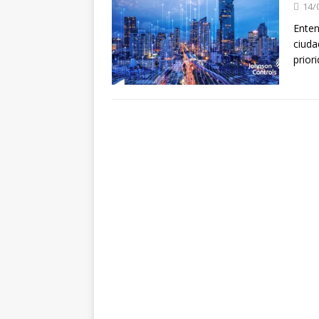
14/
Enten
ciuda
prior