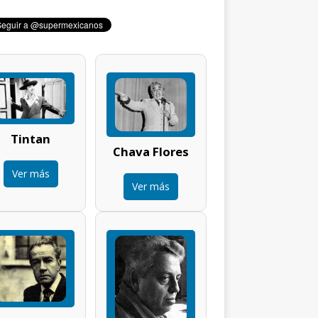
Tintan
Chava Flores
Ver más
Ver más