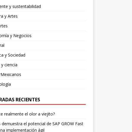
nte y sustentabilidad
ra y Artes
rtes
omía y Negocios
ral
ica y Sociedad
 y ciencia
rMexicanos
ología
RADAS RECIENTES
te realmente el olor a viejito?
is demuestra el potencial de SAP GROW Fast
na implementación ágil