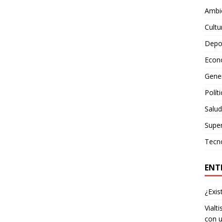
Ambie
Cultu
Depo
Econ
Gene
Polít
Salud
Supe
Tecn
ENT
¿Exis
Vialt
con u