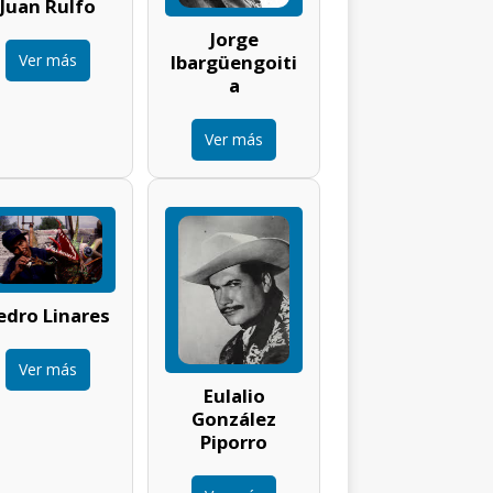
Juan Rulfo
Jorge
Ver más
Ibargüengoiti
a
Ver más
edro Linares
Ver más
Eulalio
González
Piporro