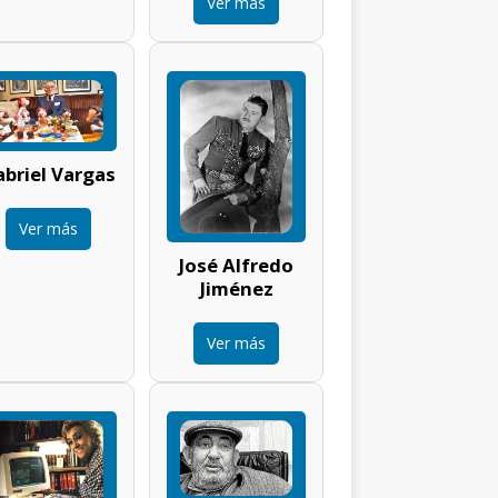
Ver más
briel Vargas
Ver más
José Alfredo
Jiménez
Ver más