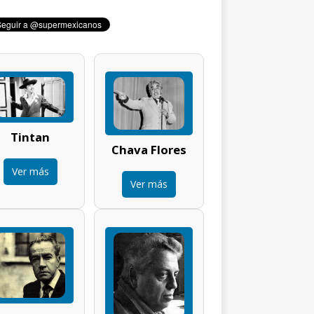
Tintan
Chava Flores
Ver más
Ver más