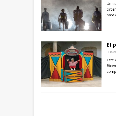
Un es
circe
para 
El 
04/
Este 
Bicen
comp