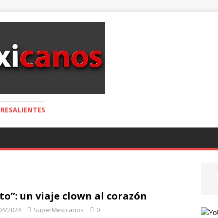
RESALIENTES
to”: un viaje clown al corazón
04/2024
SuperMexicanos
0