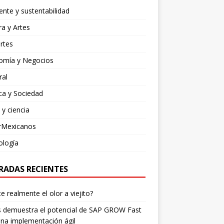
nte y sustentabilidad
ra y Artes
rtes
omía y Negocios
ral
ica y Sociedad
 y ciencia
rMexicanos
ología
RADAS RECIENTES
te realmente el olor a viejito?
is demuestra el potencial de SAP GROW Fast
na implementación ágil