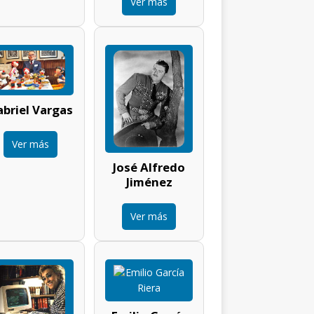
Ver más
briel Vargas
Ver más
José Alfredo
Jiménez
Ver más