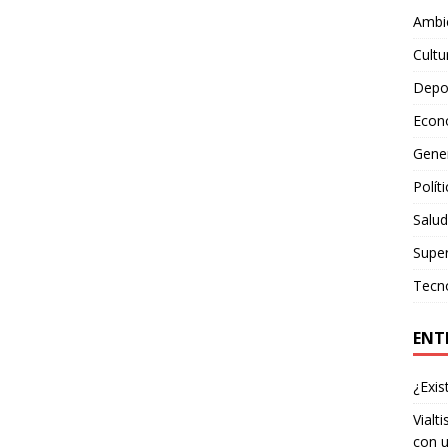
Ambie
Cultu
Depo
Econ
Gene
Polít
Salud
Supe
Tecn
ENT
¿Exis
Vialt
con u