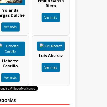
Emilio García
Riera
Yolanda
argas Dulché
Ver más
Ver más
Luis Alcaraz
Heberto
Castillo
Ver más
Ver más
EGORÍAS