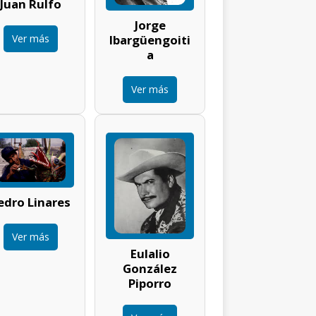
Juan Rulfo
Jorge
Ver más
Ibargüengoiti
a
Ver más
edro Linares
Ver más
Eulalio
González
Piporro