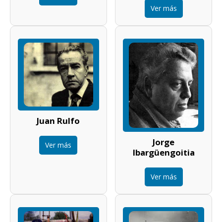
Ver más
Juan Rulfo
Jorge
Ver más
Ibargüengoitia
Ver más