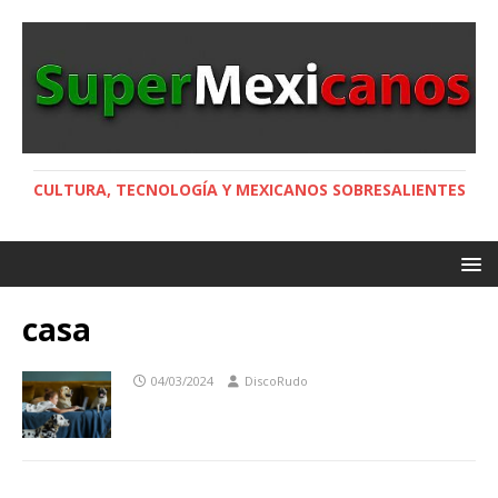
CULTURA, TECNOLOGÍA Y MEXICANOS SOBRESALIENTES
casa
04/03/2024
DiscoRudo