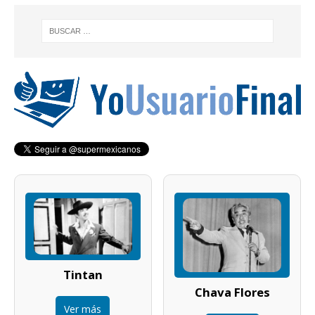
Tintan
Chava Flores
Ver más