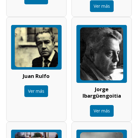
Ver más
Juan Rulfo
Jorge
Ver más
Ibargüengoitia
Ver más