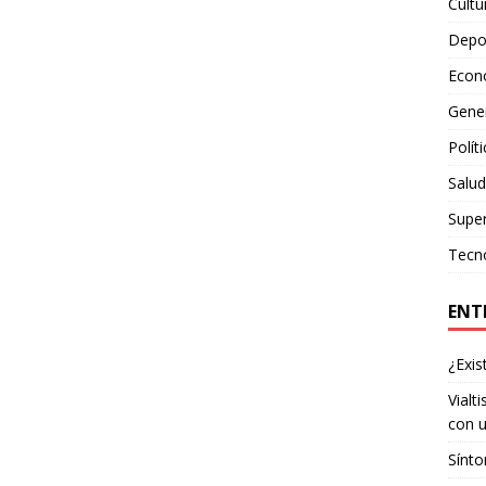
Cultu
Depo
Econ
Gene
Polít
Salud
Supe
Tecn
ENT
¿Exis
Vialt
con u
Sínto