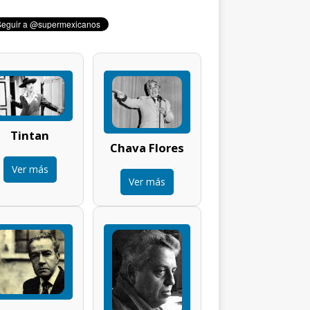
Tintan
Chava Flores
Ver más
Ver más