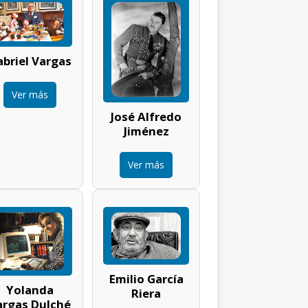
briel Vargas
Ver más
José Alfredo
Jiménez
Ver más
Emilio García
Yolanda
Riera
argas Dulché