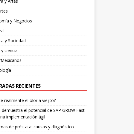
ra y Artes
rtes
omía y Negocios
ral
ica y Sociedad
 y ciencia
rMexicanos
ología
RADAS RECIENTES
te realmente el olor a viejito?
is demuestra el potencial de SAP GROW Fast
na implementación ágil
mas de próstata: causas y diagnóstico