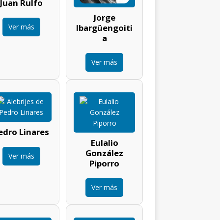
Juan Rulfo
Jorge
Ver más
Ibargüengoiti
a
Ver más
edro Linares
Eulalio
González
Ver más
Piporro
Ver más