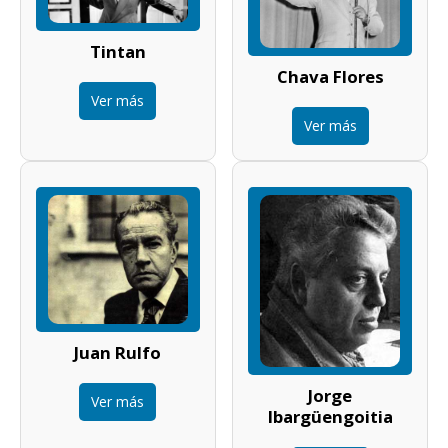
Tintan
Chava Flores
Ver más
Ver más
Juan Rulfo
Jorge
Ver más
Ibargüengoitia