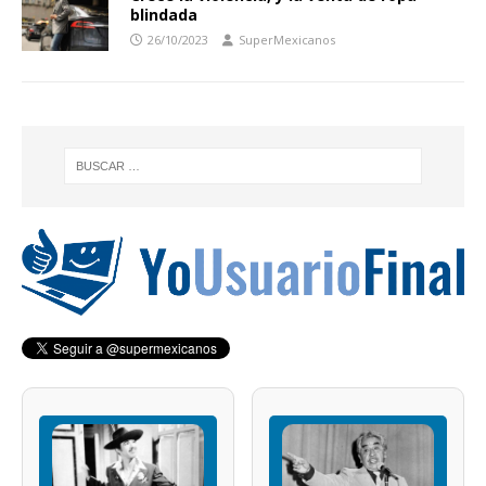
blindada
26/10/2023
SuperMexicanos