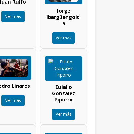
Juan Rulfo
Jorge
Ver más
Ibargüengoiti
a
Ver más
edro Linares
Eulalio
González
Piporro
Ver más
Ver más