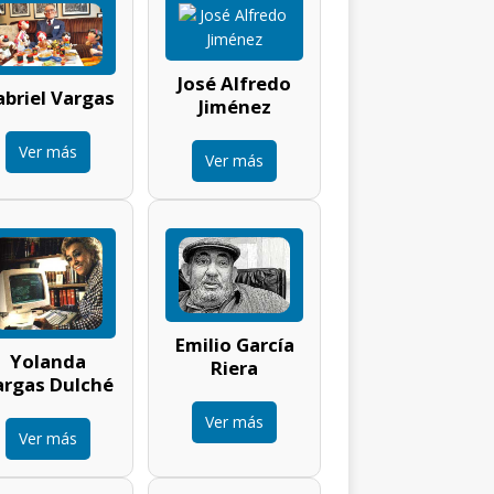
José Alfredo
briel Vargas
Jiménez
Ver más
Ver más
Emilio García
Yolanda
Riera
argas Dulché
Ver más
Ver más