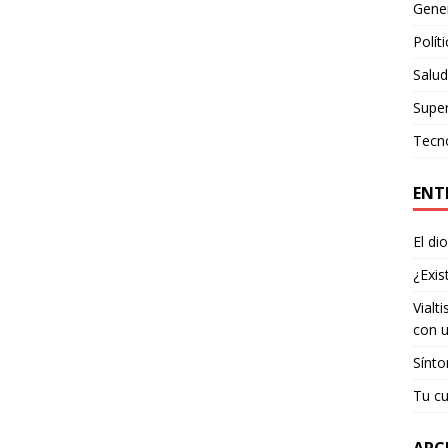
Gene
Polít
Salud
Supe
Tecn
ENT
El di
¿Exis
Vialt
con u
Sínto
Tu cu