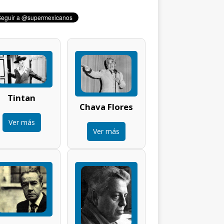
Tintan
Chava Flores
Ver más
Ver más