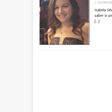
22/09/20
Isabela Si
saber si u
[…]