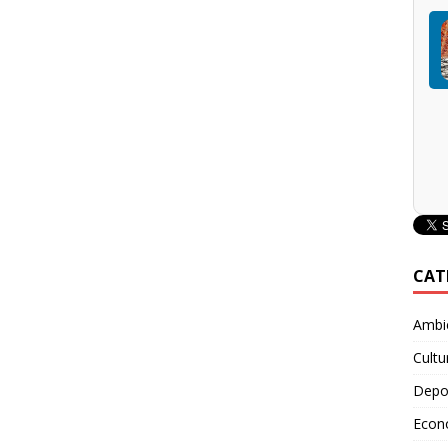
CAT
Ambie
Cultu
Depo
Econ