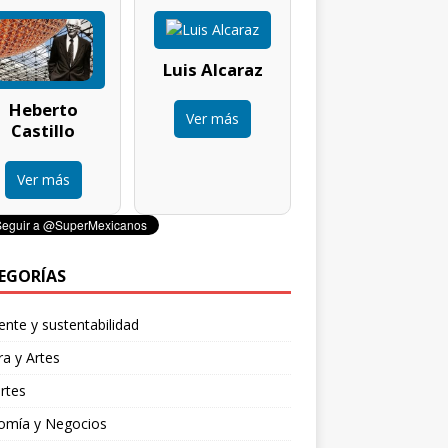
Luis Alcaraz
Heberto
Ver más
Castillo
Ver más
EGORÍAS
nte y sustentabilidad
ra y Artes
rtes
omía y Negocios