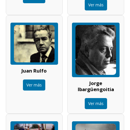
Ver más
Juan Rulfo
Jorge
Ver más
Ibargüengoitia
Ver más