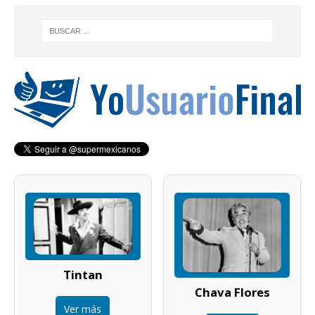
Tintan
Chava Flores
Ver más