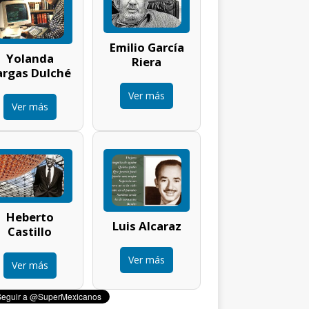
Emilio García
Yolanda
Riera
argas Dulché
Ver más
Ver más
Heberto
Luis Alcaraz
Castillo
Ver más
Ver más