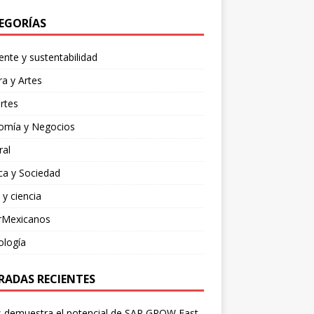
EGORÍAS
nte y sustentabilidad
ra y Artes
rtes
omía y Negocios
ral
ica y Sociedad
 y ciencia
rMexicanos
ología
RADAS RECIENTES
is demuestra el potencial de SAP GROW Fast