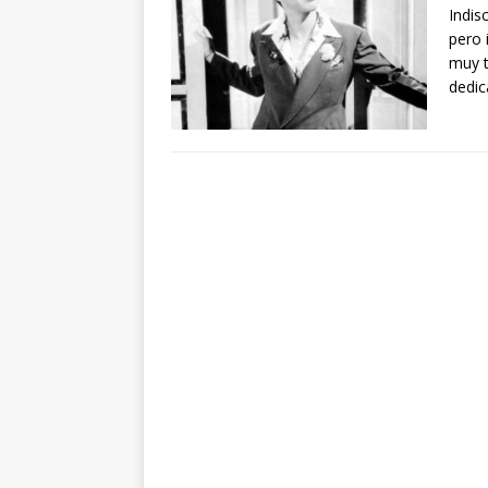
Indis
pero 
muy t
dedic