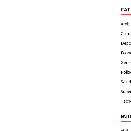
CAT
Ambie
Cultu
Depo
Econ
Gene
Polít
Salud
Supe
Tecn
ENT
Vialt