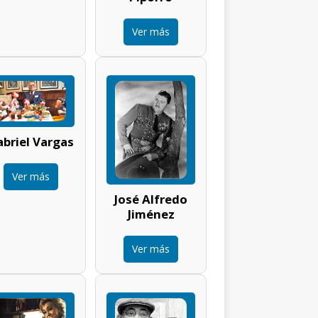
Ver más
briel Vargas
Ver más
José Alfredo
Jiménez
Ver más