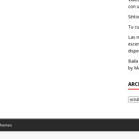
con u
Sínto
Tu cu
Las m
escen
dispe
Baila
by Ma
ARC
Themes