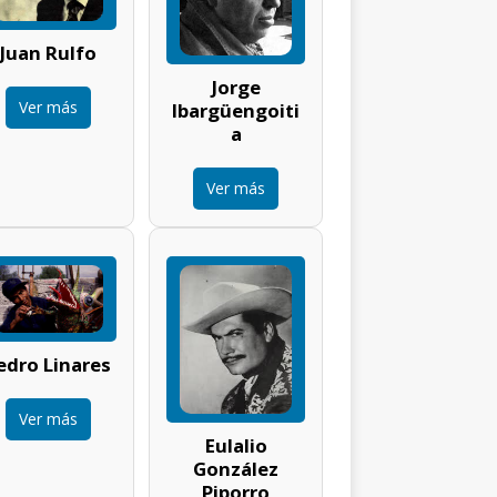
Juan Rulfo
Jorge
Ver más
Ibargüengoiti
a
Ver más
edro Linares
Ver más
Eulalio
González
Piporro