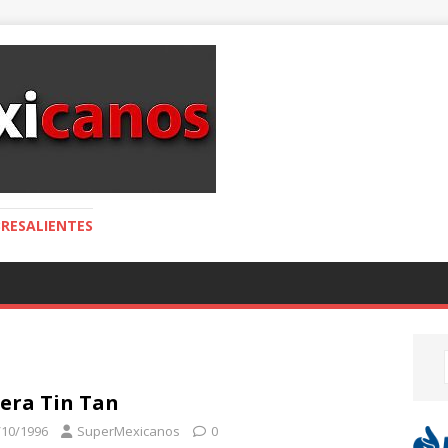
RESALIENTES
 era Tin Tan
/10/1996
SuperMexicanos
0