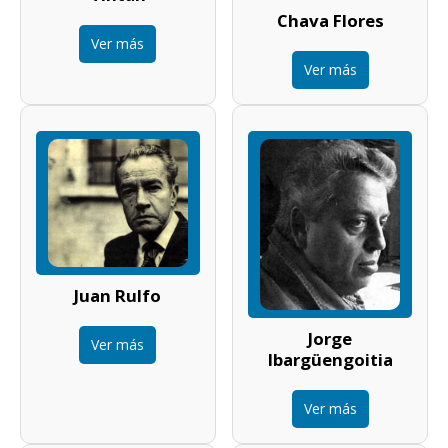
Chava Flores
Ver más
Ver más
Juan Rulfo
Jorge
Ver más
Ibargüengoitia
Ver más