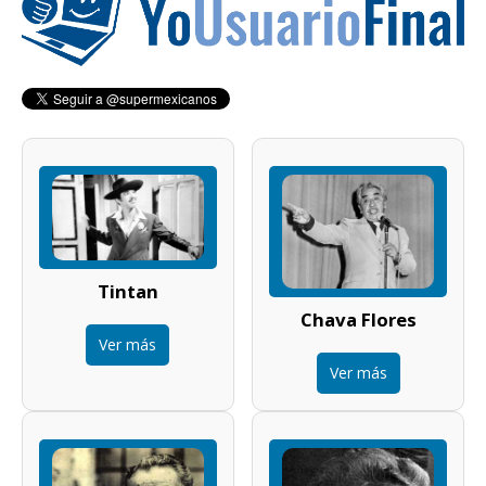
Tintan
Chava Flores
Ver más
Ver más