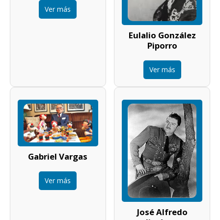
Ver más
Eulalio González
Piporro
Ver más
Gabriel Vargas
Ver más
José Alfredo