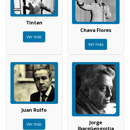
Tintan
Chava Flores
Ver más
Ver más
Juan Rulfo
Jorge
Ver más
Ibargüengoitia